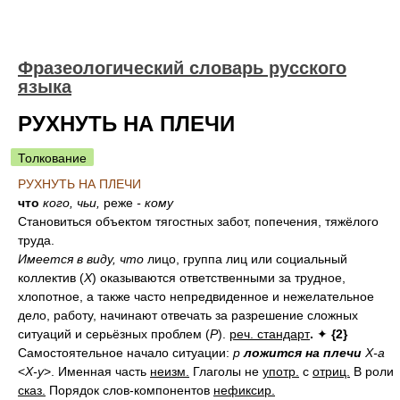
Фразеологический словарь русского
языка
РУХНУТЬ НА ПЛЕЧИ
Толкование
РУХНУТЬ НА ПЛЕЧИ
что
кого, чьи,
реже
- кому
Становиться объектом тягостных забот, попечения, тяжёлого
труда.
Имеется в виду, что
лицо, группа лиц или социальный
коллектив (
Х
) оказываются ответственными за трудное,
хлопотное, а также часто непредвиденное и нежелательное
дело, работу, начинают отвечать за разрешение сложных
ситуаций и серьёзных проблем (
Р
).
реч. стандарт
.
✦
{2}
Самостоятельное начало ситуации:
p
ложится на плечи
X-а
<
Х-у
>.
Именная часть
неизм.
Глаголы не
употр.
с
отриц.
В роли
сказ.
Порядок слов-компонентов
нефиксир.