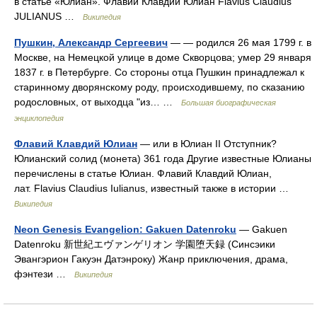
в статье «Юлиан». Флавий Клавдий Юлиан Flavius Claudius
JULIANUS …
Википедия
Пушкин, Александр Сергеевич
— — родился 26 мая 1799 г. в
Москве, на Немецкой улице в доме Скворцова; умер 29 января
1837 г. в Петербурге. Со стороны отца Пушкин принадлежал к
старинному дворянскому роду, происходившему, по сказанию
родословных, от выходца "из… …
Большая биографическая
энциклопедия
Флавий Клавдий Юлиан
— или в Юлиан II Отступник?
Юлианский солид (монета) 361 года Другие известные Юлианы
перечислены в статье Юлиан. Флавий Клавдий Юлиан,
лат. Flavius Claudius Iulianus, известный также в истории …
Википедия
Neon Genesis Evangelion: Gakuen Datenroku
— Gakuen
Datenroku 新世紀エヴァンゲリオン 学園堕天録 (Синсэики
Эвангэрион Гакуэн Датэнроку) Жанр приключения, драма,
фэнтези …
Википедия