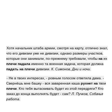
Хотя начальник штаба армии, смотря на карту, отлично знал,
что его дивизии уже не дивизии, однако размеры участков,
которые они занимали, по-прежнему требовали, чтобы
на
их
плечи падала
именно та военная задача, которая должна
падать на плечи
дивизии.
К. Симонов, Дни и ночи
.
- Не в твоих интересах, - ровным голосом ответила дама. -
Свернёшь мне башку - вся заваренная каша
рухнет на
твои
плечи
. Кто тебя вытаскивать будет из этой передряги? Кто
заказ до конца выполнять будет - сам?
Л. Пучков, Собачья
работа
.