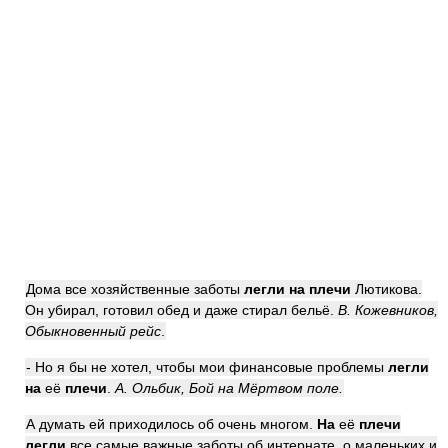
Дома все хозяйственные заботы
легли на плечи
Лютикова.
Он убирал, готовил обед и даже стирал бельё.
В. Кожевников,
Обыкновенный рейс
.
- Но я бы не хотел, чтобы мои финансовые проблемы
легли
на
её
плечи
.
А. Ольбик, Бой на Мёртвом поле.
А думать ей приходилось об очень многом.
На
её
плечи
легли
все самые важные заботы об интернате, о маленьких и