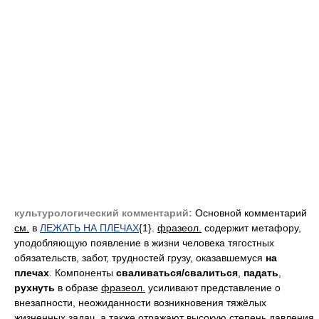
культурологический комментарий:
Основной комментарий
см.
в
ЛЕЖАТЬ НА ПЛЕЧАХ
{1}.
фразеол.
содержит метафору,
уподобляющую появление в жизни человека тягостных
обязательств, забот, трудностей грузу, оказавшемуся
на
плечах
. Компоненты
сваливаться/свалиться
,
падать
,
рухнуть
в образе
фразеол.
усиливают представление о
внезапности, неожиданности возникновения тяжёлых
жизненных задач, а также отражают высокую степень давления