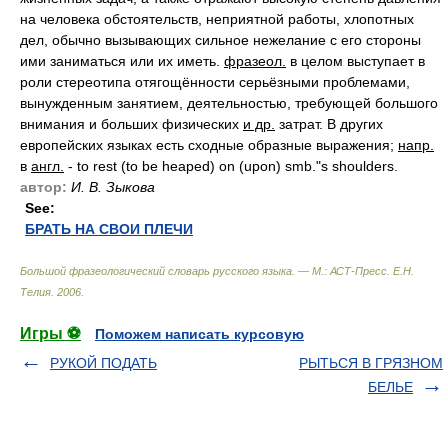
на человека обстоятельств, неприятной работы, хлопотных
дел, обычно вызывающих сильное нежелание с его стороны
ими заниматься или их иметь.
фразеол.
в целом выступает в
роли стереотипа отягощённости серьёзными проблемами,
вынужденным занятием, деятельностью, требующей большого
внимания и больших физических
и др.
затрат. В других
европейских языках есть сходные образные выражения;
напр.
в
англ.
- to rest (to be heaped) on (upon) smb."s shoulders.
автор:
И. В. Зыкова
See:
БРАТЬ НА СВОИ ПЛЕЧИ
Большой фразеологический словарь русского языка. — М.: АСТ-Пресс
.
Е.Н.
Телия
.
2006
.
Игры ⚽
Поможем написать курсовую
РУКОЙ ПОДАТЬ
РЫТЬСЯ В ГРЯЗНОМ
БЕЛЬЕ